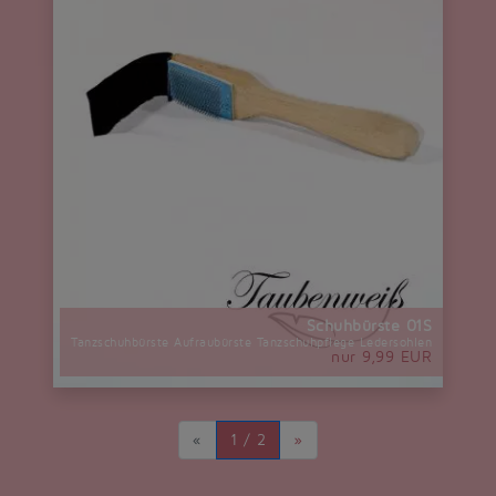
Schuhbürste 01S
Tanzschuhbürste Aufraubürste Tanzschuhpflege Ledersohlen
nur 9,99 EUR
«
1 / 2
»