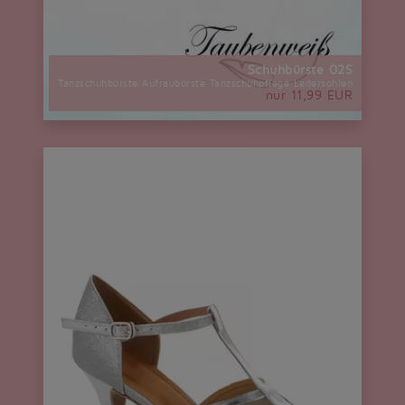
Schuhbürste 02S
Tanzschuhbürste Aufraubürste Tanzschuhpflege Ledersohlen
nur 11,99 EUR