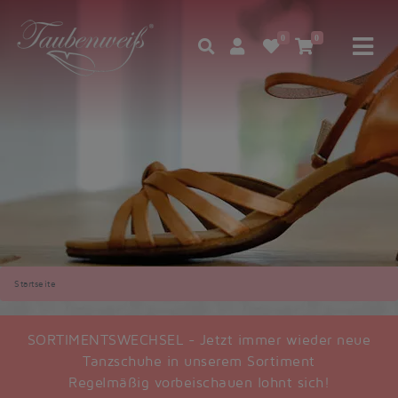
0
0
Startseite
SORTIMENTSWECHSEL - Jetzt immer wieder neue
Tanzschuhe in unserem Sortiment
Regelmäßig vorbeischauen lohnt sich!