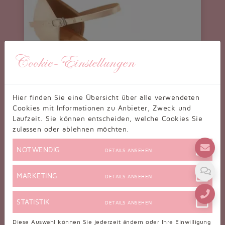
Cookie-Einstellungen
Hier finden Sie eine Übersicht über alle verwendeten
Cookies mit Informationen zu Anbieter, Zweck und
Laufzeit. Sie können entscheiden, welche Cookies Sie
zulassen oder ablehnen möchten.
Tanzschuh LA0007TW
NOTWENDIG
Hautfarbener Satin mit eleganten Cut-outs für Standard und
DETAILS ANSEHEN
Tango
nur 59,99 EUR
MARKETING
DETAILS ANSEHEN
STATISTIK
DETAILS ANSEHEN
Diese Auswahl können Sie jederzeit ändern oder Ihre Einwilligung