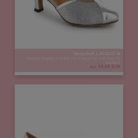
Tanzschuh LA0005TW
Zeitlose Eleganz in Silber mit Silberglitter und Steg für
Standard
nur 59,99 EUR