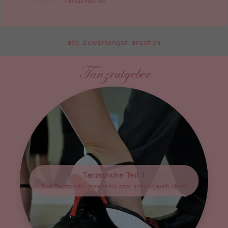
Transporttasche!
alle Bewertungen ansehen
Tanzratgeber
Tanzschuhe Teil 1
Sind Tanzschuhe notwendig oder geht es auch ohne?