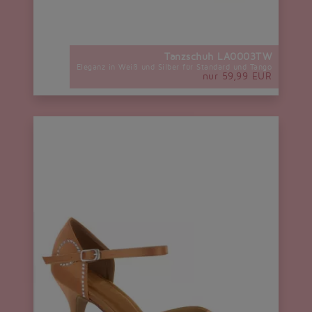
Tanzschuh LA0003TW
Eleganz in Weiß und Silber für Standard und Tango
nur 59,99 EUR