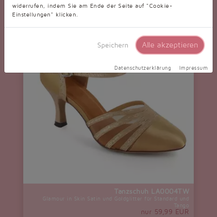
widerrufen, indem Sie am Ende der Seite auf "Cookie-
Einstellungen" klicken.
Alle akzeptieren
Speichern
Datenschutzerklärung
Impressum
Tanzschuh LA0004TW
Glamour in Skin Satin und Goldglitter für Standard und
Tango
nur 59,99 EUR