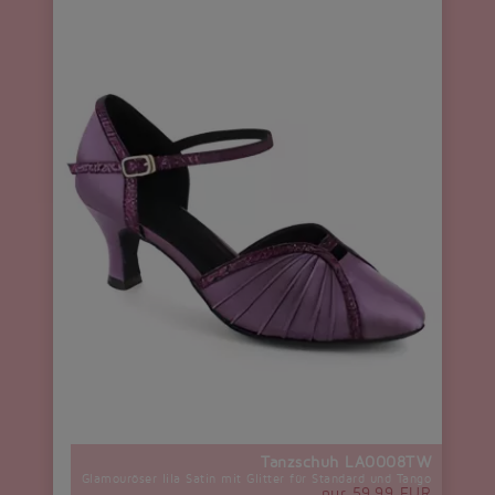
Tanzschuh LA0008TW
Glamouröser lila Satin mit Glitter für Standard und Tango
nur 59,99 EUR