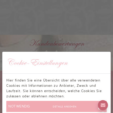
Kundenbewertungen
Cookie-Einstellungen
9,26/10 - 244 Bewertungen
Hier finden Sie eine Übersicht über alle verwendeten
Bewertung zu Standardschuh
Cookies mit Informationen zu Anbieter, Zweck und
TW0003ST
Laufzeit. Sie können entscheiden, welche Cookies Sie
Mittwoch, 03.09.2025, 16:18
zulassen oder ablehnen möchten.
Lieferzeit war OK. Die Schuhe passen gut. Da ich
hinten etwas rutsche, habe ich Silikonpad sreingelegt. Jetzt kann
NOTWENDIG
DETAILS ANSEHEN
auch nichts drücken und die Schuhe sind perfekt. Den