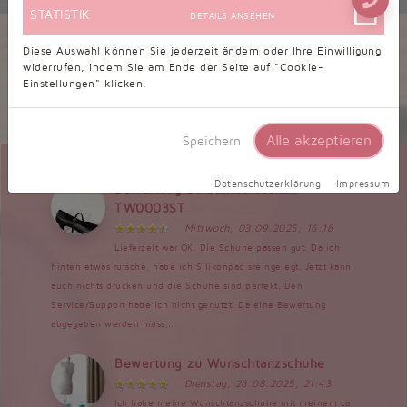
STATISTIK
DETAILS ANSEHEN
Kundenbewertungen
Diese Auswahl können Sie jederzeit ändern oder Ihre Einwilligung
widerrufen, indem Sie am Ende der Seite auf "Cookie-
Einstellungen" klicken.
9,26/10 - 244 Bewertungen
Alle akzeptieren
Speichern
Datenschutzerklärung
Impressum
Bewertung zu Standardschuh
TW0003ST
Mittwoch, 03.09.2025, 16:18
Lieferzeit war OK. Die Schuhe passen gut. Da ich
hinten etwas rutsche, habe ich Silikonpad sreingelegt. Jetzt kann
auch nichts drücken und die Schuhe sind perfekt. Den
Service/Support habe ich nicht genutzt. Da eine Bewertung
abgegeben werden muss,...
Bewertung zu Wunschtanzschuhe
Dienstag, 26.08.2025, 21:43
Ich habe meine Wunschtanzschuhe mit meinem ca.