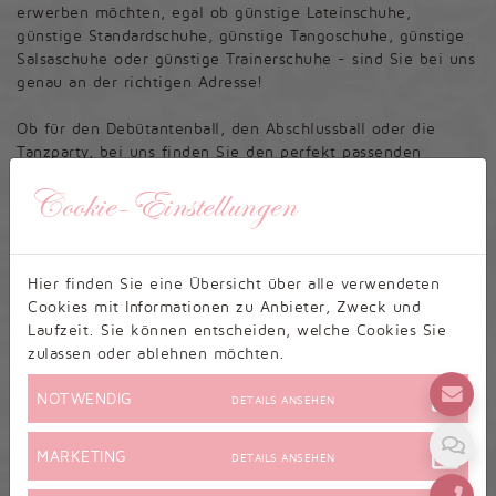
erwerben möchten, egal ob günstige Lateinschuhe,
günstige Standardschuhe, günstige Tangoschuhe, günstige
Salsaschuhe oder günstige Trainerschuhe - sind Sie bei uns
genau an der richtigen Adresse!
Ob für den Debütantenball, den Abschlussball oder die
Tanzparty, bei uns finden Sie den perfekt passenden
billigen Tangoschuh mit jeder Absatzhöhe, für jedes Alter
Cookie-Einstellungen
und jeden Geschmack.
Ein Traum von einem glamourösen Auftritt in der
Tanzschule muss nicht unbezahlbar sein. Verwirklichen Sie
Hier finden Sie eine Übersicht über alle verwendeten
sich Ihren Traum durch unsere günstigen Angebote für
Cookies mit Informationen zu Anbieter, Zweck und
billige Tangoschuhe für Damen!
Laufzeit. Sie können entscheiden, welche Cookies Sie
zulassen oder ablehnen möchten.
NOTWENDIG
DETAILS ANSEHEN
MARKETING
DETAILS ANSEHEN