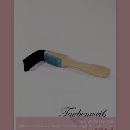
Schuhbürste 01S
Tanzschuhbürste Aufraubürste Tanzschuhpflege Ledersohlen
nur 9,99 EUR