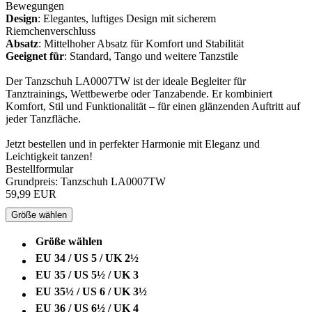
Bewegungen
Design
: Elegantes, luftiges Design mit sicherem
Riemchenverschluss
Absatz
: Mittelhoher Absatz für Komfort und Stabilität
Geeignet für
: Standard, Tango und weitere Tanzstile
Der Tanzschuh LA0007TW ist der ideale Begleiter für
Tanztrainings, Wettbewerbe oder Tanzabende. Er kombiniert
Komfort, Stil und Funktionalität – für einen glänzenden Auftritt auf
jeder Tanzfläche.
Jetzt bestellen und in perfekter Harmonie mit Eleganz und
Leichtigkeit tanzen!
Bestellformular
Grundpreis: Tanzschuh LA0007TW
59,99 EUR
Größe wählen
Größe wählen
EU 34 / US 5 / UK 2½
EU 35 / US 5½ / UK 3
EU 35½ / US 6 / UK 3½
EU 36 / US 6½ / UK 4