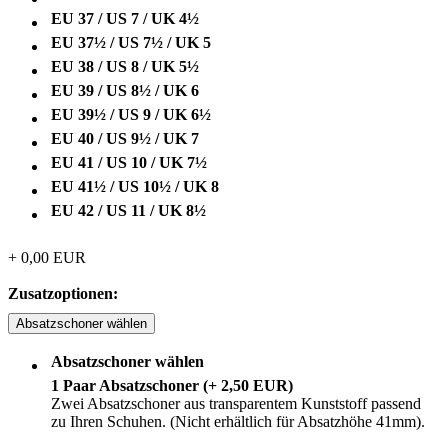
EU 37 / US 7 / UK 4½
EU 37½ / US 7½ / UK 5
EU 38 / US 8 / UK 5½
EU 39 / US 8½ / UK 6
EU 39½ / US 9 / UK 6½
EU 40 / US 9½ / UK 7
EU 41 / US 10 / UK 7½
EU 41½ / US 10½ / UK 8
EU 42 / US 11 / UK 8½
+
0,00
EUR
Zusatzoptionen:
Absatzschoner wählen
Absatzschoner wählen
1 Paar Absatzschoner (+ 2,50 EUR)
Zwei Absatzschoner aus transparentem Kunststoff passend
zu Ihren Schuhen. (Nicht erhältlich für Absatzhöhe 41mm).