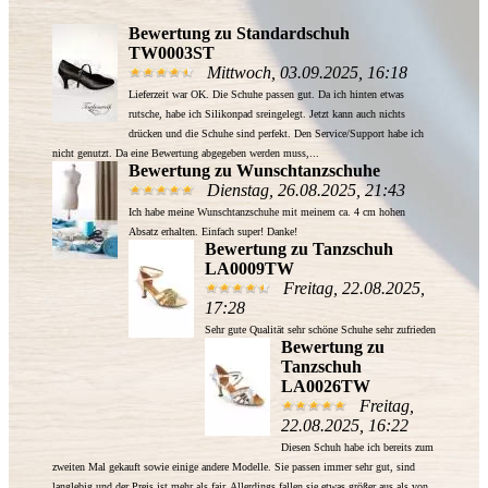
Bewertung zu Standardschuh
TW0003ST
Mittwoch, 03.09.2025, 16:18
Lieferzeit war OK. Die Schuhe passen gut. Da ich hinten etwas
rutsche, habe ich Silikonpad sreingelegt. Jetzt kann auch nichts
drücken und die Schuhe sind perfekt. Den Service/Support habe ich
nicht genutzt. Da eine Bewertung abgegeben werden muss,...
Bewertung zu Wunschtanzschuhe
Dienstag, 26.08.2025, 21:43
Ich habe meine Wunschtanzschuhe mit meinem ca. 4 cm hohen
Absatz erhalten. Einfach super! Danke!
Bewertung zu Tanzschuh
LA0009TW
Freitag, 22.08.2025,
17:28
Sehr gute Qualität sehr schöne Schuhe sehr zufrieden
Bewertung zu
Tanzschuh
LA0026TW
Freitag,
22.08.2025, 16:22
Diesen Schuh habe ich bereits zum
zweiten Mal gekauft sowie einige andere Modelle. Sie passen immer sehr gut, sind
langlebig und der Preis ist mehr als fair. Allerdings fallen sie etwas größer aus als von