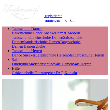
registrieren
anmelden
0
0
Tanzschuhe Damen
Ballettschuhe
Dance Sneaker
Jazz & Modern
Tanzschuhe
Lateinschuhe Damen
Salsaschuhe
Damen
Standardschuhe Damen
Tangoschuhe
Damen
Trainerschuhe
Tanzschuhe Herren
Dance Sneaker
Lateinschuhe Herren
Standardschuhe Herren
Sale
Fundgrube
Mädchenschuhe
Sale Damen
Sale Herren
Hilfe
Größentabelle
Tanzratgeber
FAQ
Kontakt