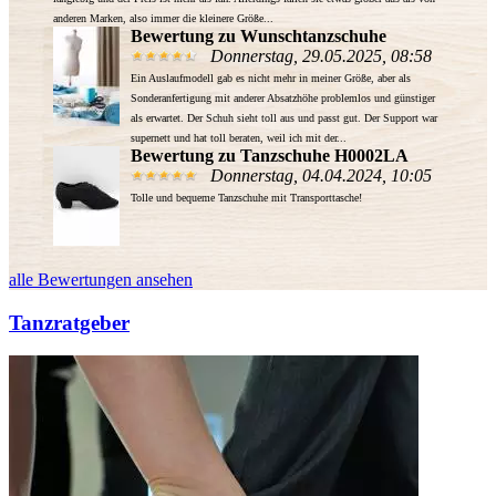
anderen Marken, also immer die kleinere Größe...
Bewertung zu Wunschtanzschuhe
Donnerstag, 29.05.2025, 08:58
Ein Auslaufmodell gab es nicht mehr in meiner Größe, aber als
Sonderanfertigung mit anderer Absatzhöhe problemlos und günstiger
als erwartet. Der Schuh sieht toll aus und passt gut. Der Support war
supernett und hat toll beraten, weil ich mit der...
Bewertung zu Tanzschuhe H0002LA
Donnerstag, 04.04.2024, 10:05
Tolle und bequeme Tanzschuhe mit Transporttasche!
alle Bewertungen ansehen
Tanzratgeber