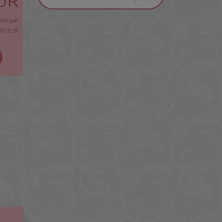
EUR
nstiger
00 EUR