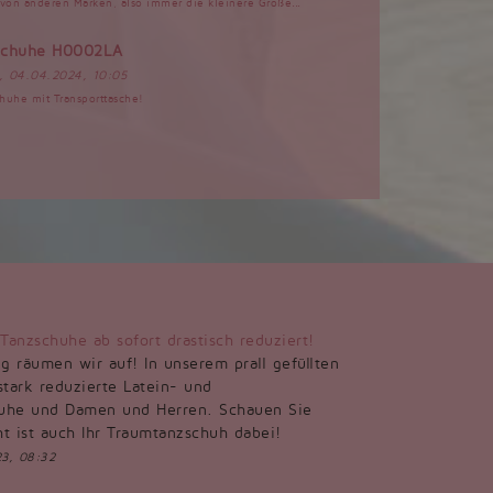
s von anderen Marken, also immer die kleinere Größe...
schuhe H0002LA
, 04.04.2024, 10:05
uhe mit Transporttasche!
zschuhe ab sofort drastisch reduziert!
g räumen wir auf! In unserem prall gefüllten
stark reduzierte Latein- und
huhe und Damen und Herren. Schauen Sie
cht ist auch Ihr Traumtanzschuh dabei!
23, 08:32