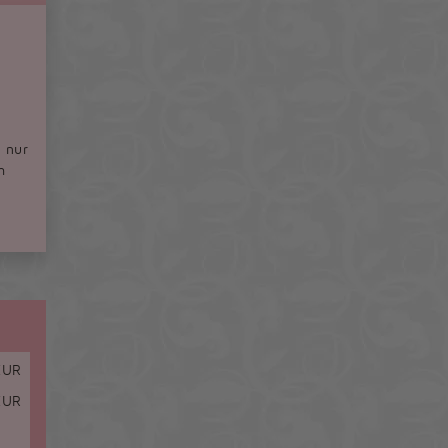
 nur
h
EUR
UR