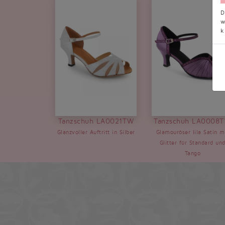
D
w
k
Tanzschuh LA0021TW
Tanzschuh LA0008
Glanzvoller Auftritt in Silber
Glamouröser lila Satin m
Glitter für Standard un
Tango