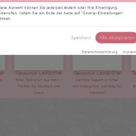
iese Auswahl können Sie jederzeit ändern oder Ihre Einwilligung
iderrufen, indem Sie am Ende der Seite auf "Cookie-Einstellungen"
licken.
Alle akzeptieren
Speichern
Datenschutzerklärung
Impres
TW
Tanzschuh LA0001TW
Tanzschuh LA0005TW
T
it
Roter Tanzschuh aus Satin –
Zeitlose Eleganz in Silber
d
Perfekt für Standard und
mit Silberglitter und Steg für
G
Latein
Standard