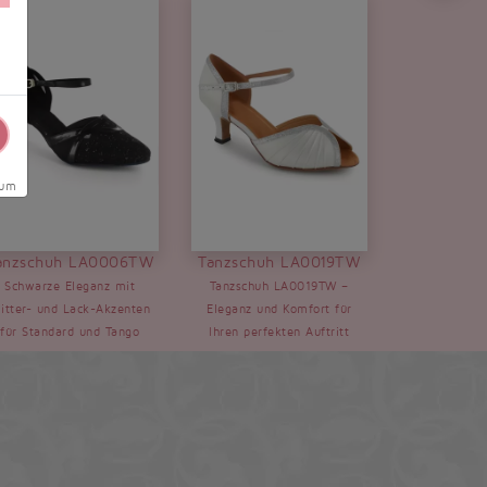
sum
anzschuh LA0006TW
Tanzschuh LA0019TW
Schwarze Eleganz mit
Tanzschuh LA0019TW –
litter- und Lack-Akzenten
Eleganz und Komfort für
für Standard und Tango
Ihren perfekten Auftritt