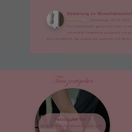
Bewertung zu Wunschtanzschu
Donnerstag, 29.05.2025,
Ein Auslaufmodell gab es nicht mehr in me
mit anderer Absatzhöhe problemlos und güns
aus und passt gut. Der Support war supernett und hat toll 
Tanzratgeber
Tanzschuhe Teil 1
Sind Tanzschuhe notwendig oder geht
es auch ohne?