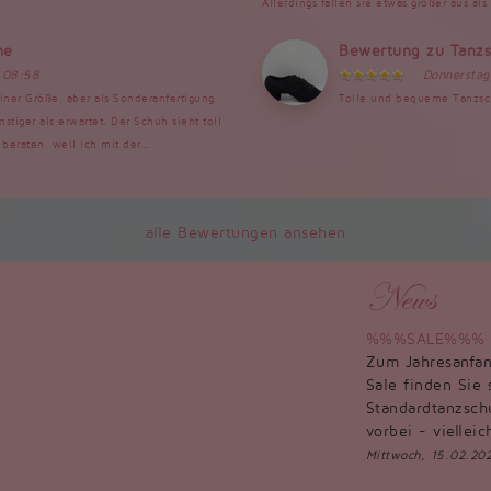
Allerdings fallen sie etwas größer aus al
he
Bewertung zu Tanz
 08:58
Donnerstag
iner Größe, aber als Sonderanfertigung
Tolle und bequeme Tanzsch
tiger als erwartet. Der Schuh sieht toll
beraten, weil ich mit der...
alle Bewertungen ansehen
News
%%%SALE%%% Tan
Zum Jahresanfan
Sale finden Sie 
Standardtanzsc
vorbei - viellei
Mittwoch, 15.02.20