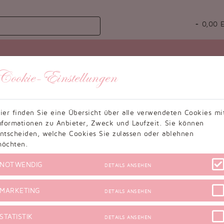
+
0,00
E
Gesamtpreis:
59,99
EU
Cookie-Einstellungen
zzgl. Versandko
inkl. 
ier finden Sie eine Übersicht über alle verwendeten Cookies mi
 voraussichtlich bis zum 14.08.2026 bei heutigem Zahlungseing
nformationen zu Anbieter, Zweck und Laufzeit. Sie können
ntscheiden, welche Cookies Sie zulassen oder ablehnen
1
in den Warenkorb leg
öchten.
NOTWENDIG
DETAILS ANSEHEN
können in Ausnahmefällen überschritten werden.
MARKETING
DETAILS ANSEHEN
n:
STATISTIK
DETAILS ANSEHEN