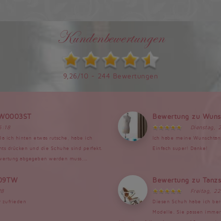
Kundenbewertungen
9,26/10 - 244 Bewertungen
TW0003ST
Bewertung zu Wuns
6:18
Dienstag, 
Da ich hinten etwas rutsche, habe ich
Ich habe meine Wunschtan
chts drücken und die Schuhe sind perfekt.
Einfach super! Danke!
ewertung abgegeben werden muss,...
009TW
Bewertung zu Tan
28
Freitag, 2
r zufrieden
Diesen Schuh habe ich ber
Modelle. Sie passen immer s