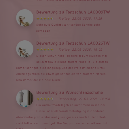
Bewertung zu Tanzschuh LA0009TW
Freitag, 22.08.2025, 17:28
Sehr gute Qualität sehr schöne Schuhe sehr
zufrieden
Bewertung zu Tanzschuh LA0026TW
Freitag, 22.08.2025, 16:22
Diesen Schuh habe ich bereits zum zweiten Mal
gekauft sowie einige andere Modelle. Sie passen
immer sehr gut, sind langlebig und der Preis ist mehr als fair.
Allerdings fallen sie etwas größer aus als von anderen Marken,
also immer die kleinere Größe...
Bewertung zu Wunschtanzschuhe
Donnerstag, 29.05.2025, 08:58
Ein Auslaufmodell gab es nicht mehr in meiner
Größe, aber als Sonderanfertigung mit anderer
Absatzhöhe problemlos und günstiger als erwartet. Der Schuh
sieht toll aus und passt gut. Der Support war supernett und hat