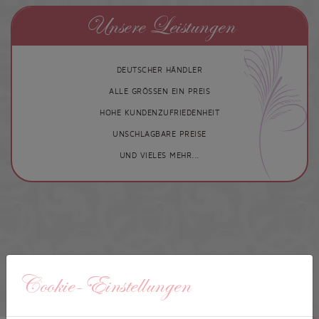
Unsere Leistungen
DEUTSCHER HÄNDLER
ALLE GRÖSSEN EIN PREIS
HOHE KUNDENZUFRIEDENHEIT
UNSCHLAGBARE PREISE
UND VIELES MEHR...
Cookie-Einstellungen