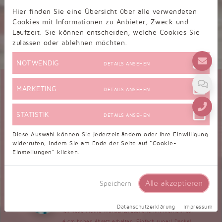
Kundenbewertungen
Hier finden Sie eine Übersicht über alle verwendeten
Cookies mit Informationen zu Anbieter, Zweck und
Laufzeit. Sie können entscheiden, welche Cookies Sie
zulassen oder ablehnen möchten.
9,26/10 - 244 Bewertungen
NOTWENDIG
DETAILS ANSEHEN
MARKETING
DETAILS ANSEHEN
Bewertung zu Standardschuh
TW0003ST
STATISTIK
DETAILS ANSEHEN
Mittwoch, 03.09.2025, 16:18
Lieferzeit war OK. Die Schuhe passen gut. Da ich
Diese Auswahl können Sie jederzeit ändern oder Ihre Einwilligung
hinten etwas rutsche, habe ich Silikonpad sreingelegt. Jetzt kann
widerrufen, indem Sie am Ende der Seite auf "Cookie-
auch nichts drücken und die Schuhe sind perfekt. Den
Einstellungen" klicken.
Service/Support habe ich nicht genutzt. Da eine Bewertung
abgegeben werden muss,...
Alle akzeptieren
Speichern
Bewertung zu Wunschtanzschuhe
Dienstag, 26.08.2025, 21:43
Datenschutzerklärung
Impressum
Ich habe meine Wunschtanzschuhe mit meinem ca.
4 cm hohen Absatz erhalten. Einfach super! Danke!