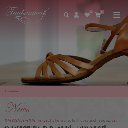
0
0
Startseite
News
%%%SALE%%% Tanzschuhe ab sofort drastisch reduziert!
Zum Jahresanfang räumen wir auf! In unserem prall