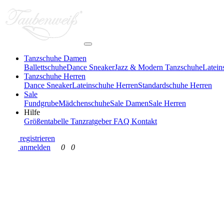
Tanzschuhe Damen
Ballettschuhe
Dance Sneaker
Jazz & Modern Tanzschuhe
Latei
Tanzschuhe Herren
Dance Sneaker
Lateinschuhe Herren
Standardschuhe Herren
Sale
Fundgrube
Mädchenschuhe
Sale Damen
Sale Herren
Hilfe
Größentabelle
Tanzratgeber
FAQ
Kontakt
registrieren
anmelden
0
0