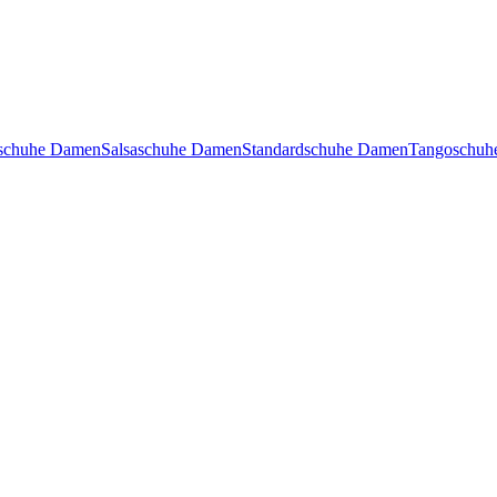
nschuhe Damen
Salsaschuhe Damen
Standardschuhe Damen
Tangoschuh