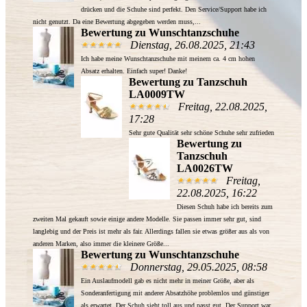
drücken und die Schuhe sind perfekt. Den Service/Support habe ich
nicht genutzt. Da eine Bewertung abgegeben werden muss,...
Bewertung zu Wunschtanzschuhe
Dienstag, 26.08.2025, 21:43
Ich habe meine Wunschtanzschuhe mit meinem ca. 4 cm hohen
Absatz erhalten. Einfach super! Danke!
Bewertung zu Tanzschuh
LA0009TW
Freitag, 22.08.2025,
17:28
Sehr gute Qualität sehr schöne Schuhe sehr zufrieden
Bewertung zu
Tanzschuh
LA0026TW
Freitag,
22.08.2025, 16:22
Diesen Schuh habe ich bereits zum
zweiten Mal gekauft sowie einige andere Modelle. Sie passen immer sehr gut, sind
langlebig und der Preis ist mehr als fair. Allerdings fallen sie etwas größer aus als von
anderen Marken, also immer die kleinere Größe...
Bewertung zu Wunschtanzschuhe
Donnerstag, 29.05.2025, 08:58
Ein Auslaufmodell gab es nicht mehr in meiner Größe, aber als
Sonderanfertigung mit anderer Absatzhöhe problemlos und günstiger
als erwartet. Der Schuh sieht toll aus und passt gut. Der Support war