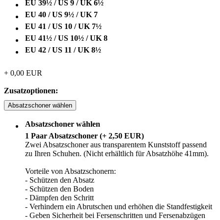
EU 39½ / US 9 / UK 6½
EU 40 / US 9½ / UK 7
EU 41 / US 10 / UK 7½
EU 41½ / US 10½ / UK 8
EU 42 / US 11 / UK 8½
+
0,00
EUR
Zusatzoptionen:
Absatzschoner wählen
Absatzschoner wählen
1 Paar Absatzschoner (+ 2,50 EUR)
Zwei Absatzschoner aus transparentem Kunststoff passend
zu Ihren Schuhen. (Nicht erhältlich für Absatzhöhe 41mm).
Vorteile von Absatzschonern:
- Schützen den Absatz
- Schützen den Boden
- D
ämpfen den Schritt
- Verhindern ein Abrutschen und erhöhen die Standfestigkeit
- Geben Sicherheit bei Fersenschritten und Fersenabzügen