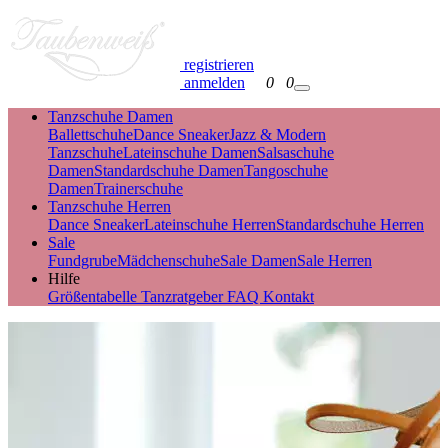
registrieren
anmelden
0
0
Tanzschuhe Damen
Ballettschuhe
Dance Sneaker
Jazz & Modern
Tanzschuhe
Lateinschuhe Damen
Salsaschuhe
Damen
Standardschuhe Damen
Tangoschuhe
Damen
Trainerschuhe
Tanzschuhe Herren
Dance Sneaker
Lateinschuhe Herren
Standardschuhe Herren
Sale
Fundgrube
Mädchenschuhe
Sale Damen
Sale Herren
Hilfe
Größentabelle
Tanzratgeber
FAQ
Kontakt