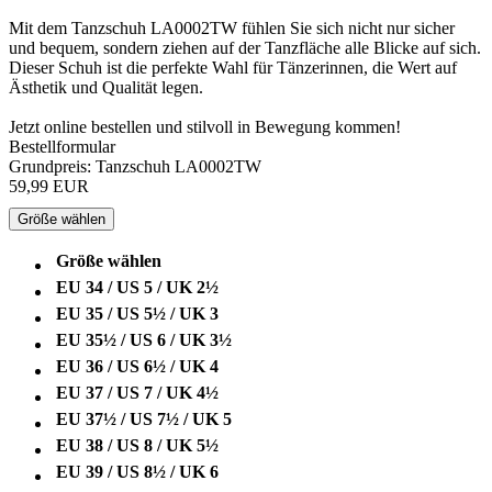
Mit dem Tanzschuh LA0002TW fühlen Sie sich nicht nur sicher
und bequem, sondern ziehen auf der Tanzfläche alle Blicke auf sich.
Dieser Schuh ist die perfekte Wahl für Tänzerinnen, die Wert auf
Ästhetik und Qualität legen.
Jetzt online bestellen und stilvoll in Bewegung kommen!
Bestellformular
Grundpreis: Tanzschuh LA0002TW
59,99 EUR
Größe wählen
Größe wählen
EU 34 / US 5 / UK 2½
EU 35 / US 5½ / UK 3
EU 35½ / US 6 / UK 3½
EU 36 / US 6½ / UK 4
EU 37 / US 7 / UK 4½
EU 37½ / US 7½ / UK 5
EU 38 / US 8 / UK 5½
EU 39 / US 8½ / UK 6