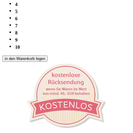
4
5
6
7
8
9
10
in den Warenkorb legen