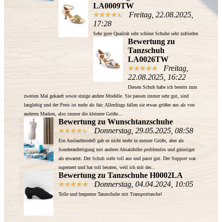
LA0009TW
Freitag, 22.08.2025,
17:28
Sehr gute Qualität sehr schöne Schuhe sehr zufrieden
Bewertung zu
Tanzschuh
LA0026TW
Freitag,
22.08.2025, 16:22
Diesen Schuh habe ich bereits zum
zweiten Mal gekauft sowie einige andere Modelle. Sie passen immer sehr gut, sind
langlebig und der Preis ist mehr als fair. Allerdings fallen sie etwas größer aus als von
anderen Marken, also immer die kleinere Größe...
Bewertung zu Wunschtanzschuhe
Donnerstag, 29.05.2025, 08:58
Ein Auslaufmodell gab es nicht mehr in meiner Größe, aber als
Sonderanfertigung mit anderer Absatzhöhe problemlos und günstiger
als erwartet. Der Schuh sieht toll aus und passt gut. Der Support war
supernett und hat toll beraten, weil ich mit der...
Bewertung zu Tanzschuhe H0002LA
Donnerstag, 04.04.2024, 10:05
Tolle und bequeme Tanzschuhe mit Transporttasche!