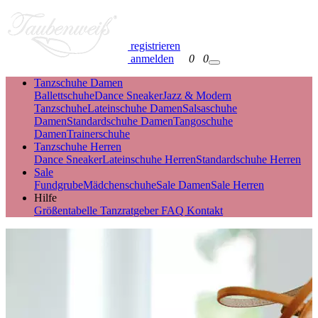
registrieren
anmelden
0
0
Tanzschuhe Damen
Ballettschuhe
Dance Sneaker
Jazz & Modern
Tanzschuhe
Lateinschuhe Damen
Salsaschuhe
Damen
Standardschuhe Damen
Tangoschuhe
Damen
Trainerschuhe
Tanzschuhe Herren
Dance Sneaker
Lateinschuhe Herren
Standardschuhe Herren
Sale
Fundgrube
Mädchenschuhe
Sale Damen
Sale Herren
Hilfe
Größentabelle
Tanzratgeber
FAQ
Kontakt