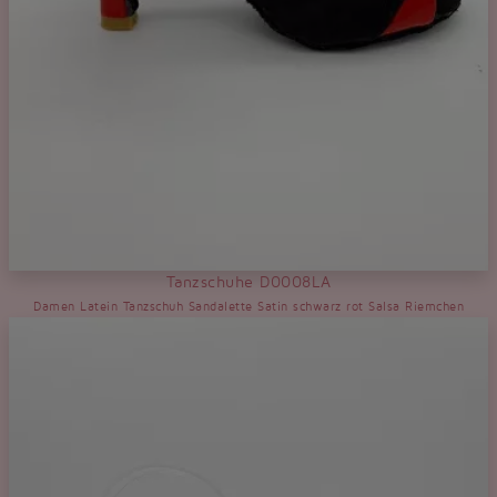
Tanzschuhe D0008LA
Damen Latein Tanzschuh Sandalette Satin schwarz rot Salsa Riemchen