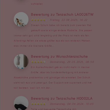
zufrieden
Bewertung zu Tanzschuh LA0026TW
Freitag, 22.08.2025, 16:22
Diesen Schuh habe ich bereits zum zweiten Mal
gekauft sowie einige andere Modelle. Sie passen
immer sehr gut, sind langlebig und der Preis ist mehr als fair.
Allerdings fallen sie etwas größer aus als von anderen Marken,
also immer die kleinere Größe...
Bewertung zu Wunschtanzschuhe
Donnerstag, 29.05.2025, 08:58
Ein Auslaufmodell gab es nicht mehr in meiner
Größe, aber als Sonderanfertigung mit anderer
Absatzhöhe problemlos und günstiger als erwartet. Der Schuh
sieht toll aus und passt gut. Der Support war supernett und hat
toll beraten, weil ich mit der...
Bewertung zu Tanzschuhe H0002LA
Donnerstag, 04.04.2024, 10:05
Tolle und bequeme Tanzschuhe mit