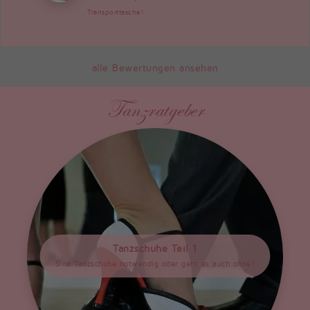
Transporttasche!
alle Bewertungen ansehen
Tanzratgeber
Tanzschuhe Teil 1
Sind Tanzschuhe notwendig oder geht es auch ohne?