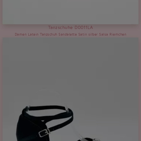
Tanzschuhe D0011LA
Damen Latein Tanzschuh Sandalette Satin silber Salsa Riemchen