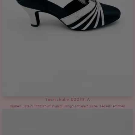
Tanzschuhe D0033LA
Damen Latein Tanzschuh Pumps Tango schwarz silber Fesselriemchen