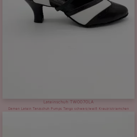
Lateinschuh TW0070LA
Damen Latein Tanzschuh Pumps Tango schwarz/weiß Kreuzristriemchen