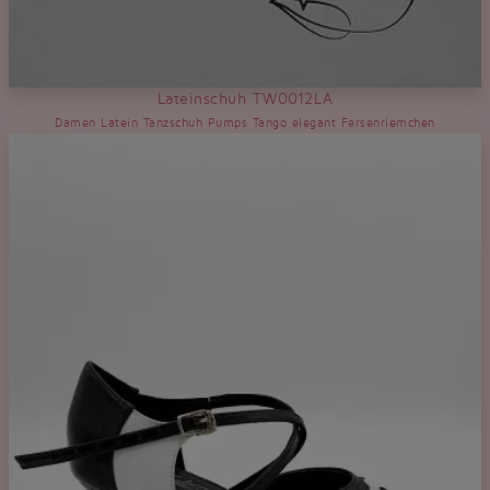
Lateinschuh TW0012LA
Damen Latein Tanzschuh Pumps Tango elegant Fersenriemchen