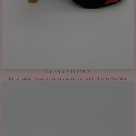
Tanzschuhe D0008LA
Damen Latein Tanzschuh Sandalette Satin schwarz rot Salsa Riemchen