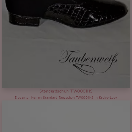
Standardschuh TW0001HS
Eleganter Herren Standard Tanzschuh TW0001HS in Kroko-Look