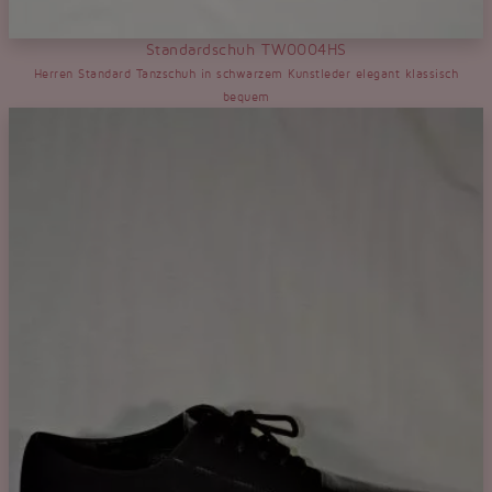
Standardschuh TW0004HS
Herren Standard Tanzschuh in schwarzem Kunstleder elegant klassisch
bequem