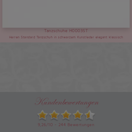
Tanzschuhe H0003ST
Herren Standard Tanzschuh in schwarzem Kunstleder elegant klassisch
Kundenbewertungen
9,26/10 - 244 Bewertungen