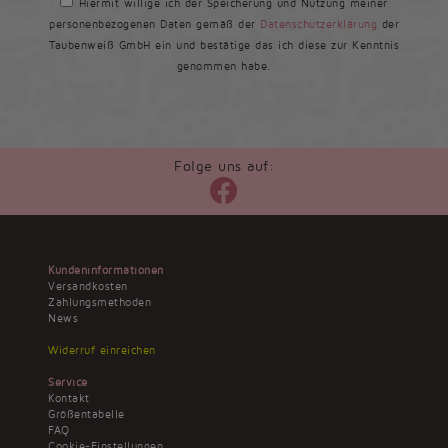
Hiermit willige ich der Speicherung und Nutzung meiner
personenbezogenen Daten gemäß der
Datenschutzerklärung
der
Taubenweiß GmbH ein und bestätige das ich diese zur Kenntnis
genommen habe.
Folge uns auf:
Kundeninformationen
Versandkosten
Zahlungsmethoden
News
Widerruf einreichen
Service
Kontakt
Größentabelle
FAQ
Cookie-Einstellungen