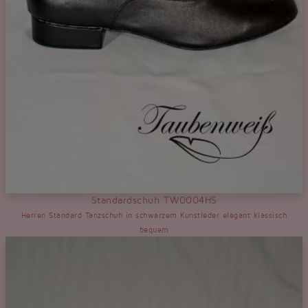
Standardschuh TW0004HS
Herren Standard Tanzschuh in schwarzem Kunstleder elegant klassisch
bequem