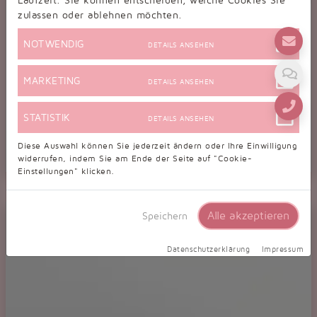
Laufzeit. Sie können entscheiden, welche Cookies Sie
zulassen oder ablehnen möchten.
NOTWENDIG
DETAILS ANSEHEN
MARKETING
DETAILS ANSEHEN
STATISTIK
DETAILS ANSEHEN
Diese Auswahl können Sie jederzeit ändern oder Ihre Einwilligung
widerrufen, indem Sie am Ende der Seite auf "Cookie-
Einstellungen" klicken.
Standardschuh TW0006HS
Eleganter Herren Standard Tanzschuh in schwarzem Echtleder
Alle akzeptieren
Speichern
Datenschutzerklärung
Impressum