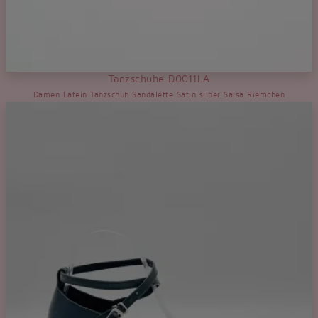
Tanzschuhe D0011LA
Damen Latein Tanzschuh Sandalette Satin silber Salsa Riemchen