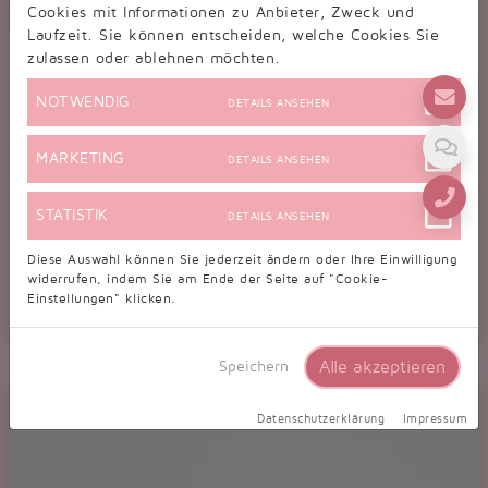
Cookies mit Informationen zu Anbieter, Zweck und
Laufzeit. Sie können entscheiden, welche Cookies Sie
zulassen oder ablehnen möchten.
NOTWENDIG
DETAILS ANSEHEN
MARKETING
DETAILS ANSEHEN
STATISTIK
DETAILS ANSEHEN
Diese Auswahl können Sie jederzeit ändern oder Ihre Einwilligung
widerrufen, indem Sie am Ende der Seite auf "Cookie-
Einstellungen" klicken.
Tanzschuhe D0018LA
Alle akzeptieren
Speichern
Damen Latein Tanzschuh weiß silber Hochzeit Kreuzristriemchen
Datenschutzerklärung
Impressum