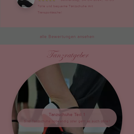
Tolle und bequeme Tanzschuhe mit
Transporttasche!
alle Bewertungen ansehen
Tanzratgeber
Tanzschuhe Teil 1
Sind Tanzschuhe notwendig oder geht es auch ohne?