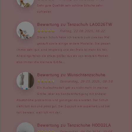
Sehr gute Qualität sehr schöne Schuhe sehr
zufrieden
Bewertung zu Tanzschuh LA0026TW
Freitag, 22.08.2025, 16:22
Diesen Schuh habe ich bereits zum zweiten Mal
gekauft sowie einige andere Modelle. Sie passen
immer sehr gut, sind langlebig und der Preis ist mehr als fair.
Allerdings fallen sie etwas größer aus als von anderen Marken,
also immer die kleinere Größe...
Bewertung zu Wunschtanzschuhe
Donnerstag, 29.05.2025, 08:58
Ein Auslaufmodell gab es nicht mehr in meiner
Größe, aber als Sonderanfertigung mit anderer
Absatzhöhe problemlos und günstiger als erwartet. Der Schuh
sieht toll aus und passt gut. Der Support war supernett und hat
toll beraten, weil ich mit der...
Bewertung zu Tanzschuhe H0002LA
Donnerstag, 04.04.2024, 10:05