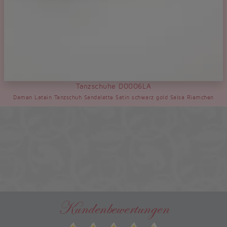
Tanzschuhe D0006LA
Damen Latein Tanzschuh Sandalette Satin schwarz gold Salsa Riemchen
Kundenbewertungen