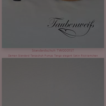
Standardschuh TW0001ST
Damen Standard Tanzschuh Pumps Tango elegant Satin Ristriemchen