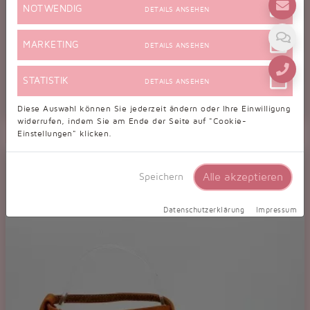
NOTWENDIG
DETAILS ANSEHEN
MARKETING
DETAILS ANSEHEN
STATISTIK
DETAILS ANSEHEN
Diese Auswahl können Sie jederzeit ändern oder Ihre Einwilligung
Tanzschuhe D0002ST
widerrufen, indem Sie am Ende der Seite auf "Cookie-
Einstellungen" klicken.
Damen Standard Tanzschuh Pumps Tango elegant Satin Ristriemchen
Alle akzeptieren
Speichern
Datenschutzerklärung
Impressum