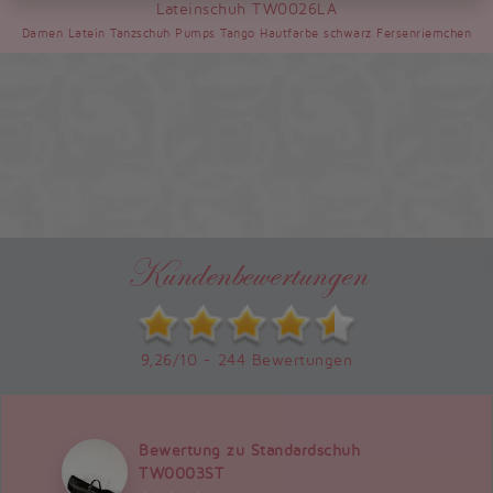
Lateinschuh TW0026LA
Damen Latein Tanzschuh Pumps Tango Hautfarbe schwarz Fersenriemchen
Kundenbewertungen
9,26/10 - 244 Bewertungen
Bewertung zu Standardschuh
TW0003ST