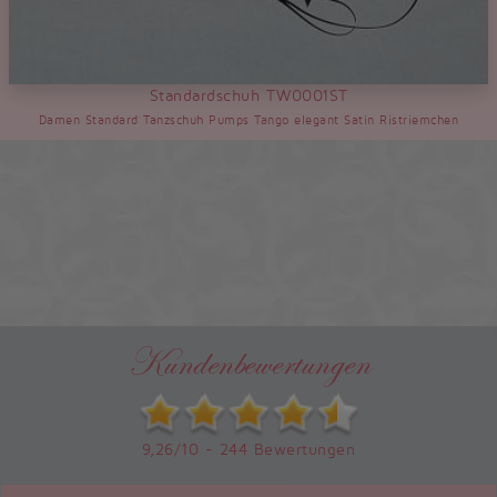
Standardschuh TW0001ST
Damen Standard Tanzschuh Pumps Tango elegant Satin Ristriemchen
Kundenbewertungen
9,26/10 - 244 Bewertungen