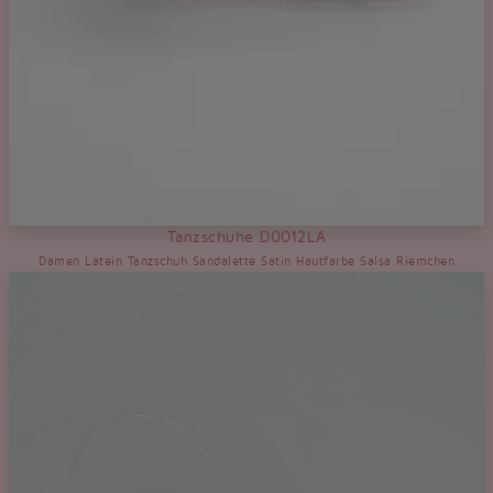
Tanzschuhe D0012LA
Damen Latein Tanzschuh Sandalette Satin Hautfarbe Salsa Riemchen