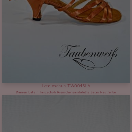
Lateinschuh TW0045LA
Damen Latein Tanzschuh Riemchensandalette Satin Hautfarbe