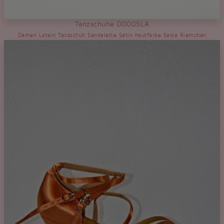
Tanzschuhe D0005LA
Damen Latein Tanzschuh Sandalette Satin hautfarbe Salsa Riemchen