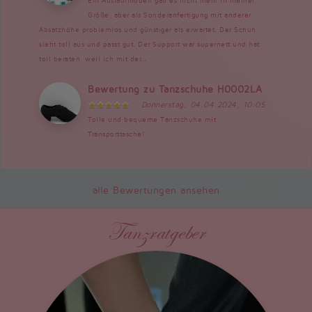
Ein Auslaufmodell gab es nicht mehr in meiner
Größe, aber als Sonderanfertigung mit anderer
Absatzhöhe problemlos und günstiger als erwartet. Der Schuh
sieht toll aus und passt gut. Der Support war supernett und hat
toll beraten, weil ich mit der...
Bewertung zu Tanzschuhe H0002LA
Donnerstag, 04.04.2024, 10:05
Tolle und bequeme Tanzschuhe mit
Transporttasche!
alle Bewertungen ansehen
Tanzratgeber