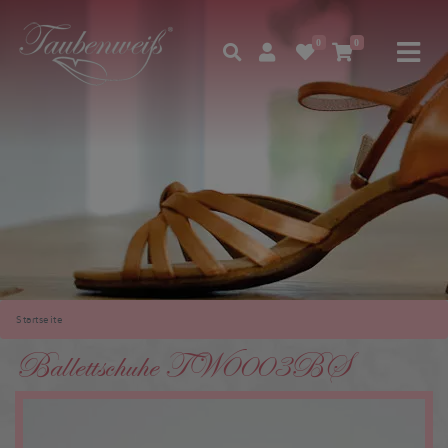
0
0
Startseite
Ballettschuhe TW0003BS