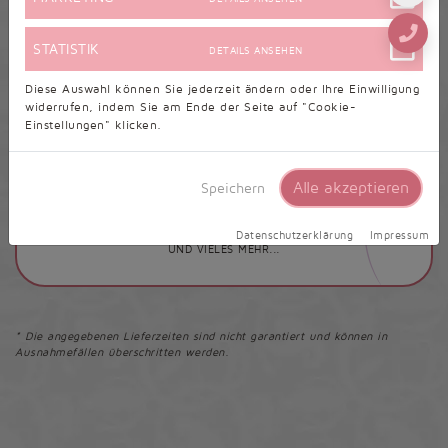
STATISTIK
DETAILS ANSEHEN
Unsere Leistungen
Diese Auswahl können Sie jederzeit ändern oder Ihre Einwilligung
widerrufen, indem Sie am Ende der Seite auf "Cookie-
Einstellungen" klicken.
DEUTSCHER HÄNDLER
ALLE GRÖSSEN EIN PREIS
Alle akzeptieren
Speichern
HOHE KUNDENZUFRIEDENHEIT
UNSCHLAGBARE PREISE
Datenschutzerklärung
Impressum
UND VIELES MEHR...
* Die angegebenen Lieferzeiten sind nicht garantiert und können in
Ausnahmefällen überschritten werden.